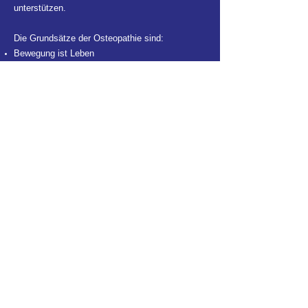
unterstützen.
Die Grundsätze der Osteopathie sind:
Bewegung ist Leben
Der Körper ist eine Einheit
Alles ist mit allem verbunden
Der Körper verfügt über Selbstheilungskräfte
Leistungen
Impressum & Datenschutzerklärung
Saskia Haas
+49 (0)176 80456917
saskia.haas@hotmail.de